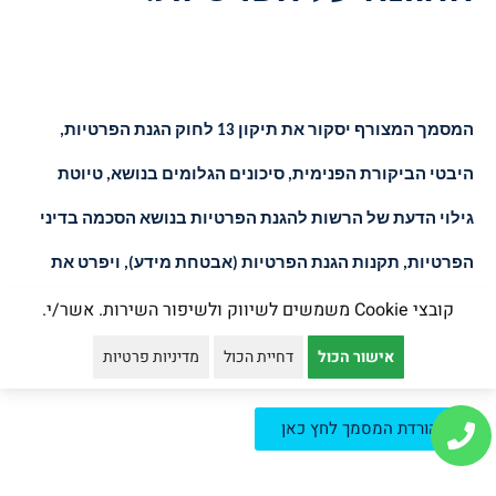
המסמך המצורף יסקור את תיקון 13 לחוק הגנת הפרטיות,
היבטי הביקורת הפנימית, סיכונים הגלומים בנושא, טיוטת
גילוי הדעת של הרשות להגנת הפרטיות בנושא הסכמה בדיני
הפרטיות, תקנות הגנת הפרטיות (אבטחת מידע), ויפרט את
קובצי Cookie משמשים לשיווק ולשיפור השירות. אשר/י.
משמעותם ואת השלכותיהם על הגופים המחזיקים במידע
אישי.
אישור הכול
דחיית הכול
מדיניות פרטיות
להורדת המסמך לחץ כאן